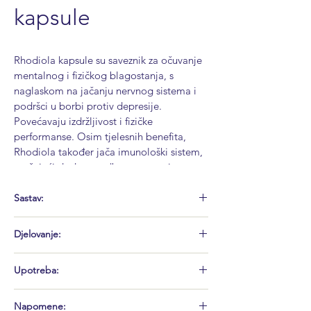
kapsule
Rhodiola kapsule su saveznik za očuvanje 
mentalnog i fizičkog blagostanja, s 
naglaskom na jačanju nervnog sistema i 
podršci u borbi protiv depresije. 
Povećavaju izdržljivost i fizičke 
performanse. Osim tjelesnih benefita, 
Rhodiola također jača imunološki sistem, 
pružajući dodatnu odbranu organizmu. 
Kapsule pozitivno utječu na kognitivne 
funkcije, poboljšavajući mentalnu oštrinu 
Sastav:
i koncentraciju, te podižu energetski nivo 
za svakodnevne izazove. Jedna kapsula 
Djelovanje:
SASTOJCI
1 kapsula
dnevno predstavlja prirodan put ka 
balansiranju tijela i uma te postizanju 
Pomaže kod jačanja nervnog sistema i pruža 
Upotreba:
Ekstrakt zlatnog 
250 mg
optimalnog zdravlja.
podršku u borbi protiv depresije. 
korijena 
Poboljšava izdržljivost i fizičke performanse. 
1 kapsula dnevno, najbolje uz obrok. 
(Rhodiolae Rosea 
Utiče na jačanje imunološkog sistema i 
Napomene: