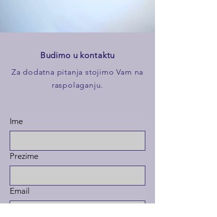
Budimo u kontaktu
Za dodatna pitanja stojimo Vam na
raspolaganju.
Ime
Prezime
Email